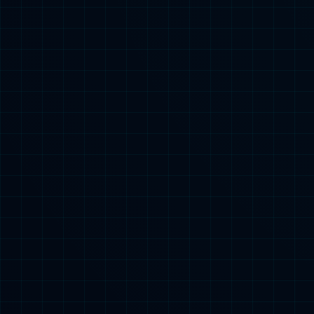
人才招聘
在线留言