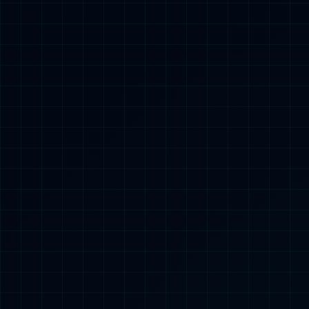
0527-86783888
网站首页
公司简介
企业文化
组织架构