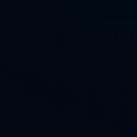
关键词：
进气歧管