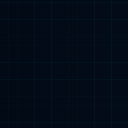
悬置支架
轻量化系列
油气分离器&机油收集器
其他
资质荣誉
公司专利
联系我们