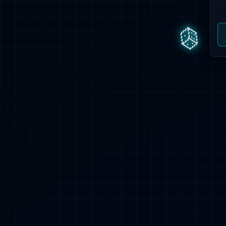
专业的
汽车零
拥有雄厚的专家
招聘热线