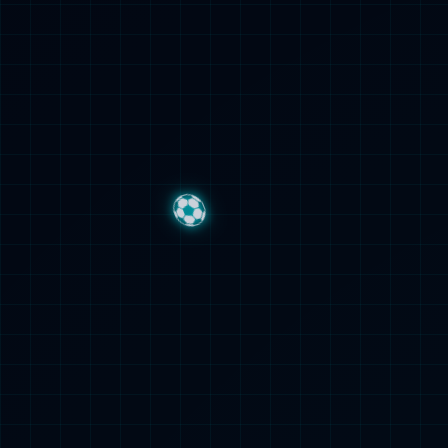
0527-86783888
网站首页
公司简介
企业文化
组织架构