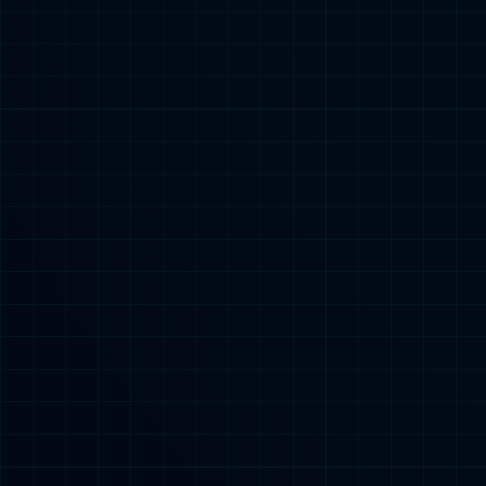
人才招聘
在线留言