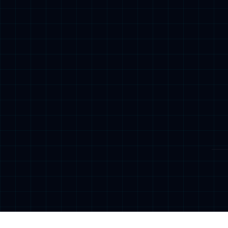
缸盖罩
真空泵
车灯
悬置支架
产品展示